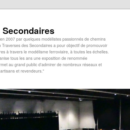
s Secondaires
e en 2007 par quelques modélistes passionnés de chemins
on Traverses des Secondaires a pour objectif de promouvoir
es à travers le modélisme ferroviaire, à toutes les échelles.
anise tous les ans une exposition de renommée
permet au grand public d'admirer de nombreux réseaux et
'artisans et revendeurs."