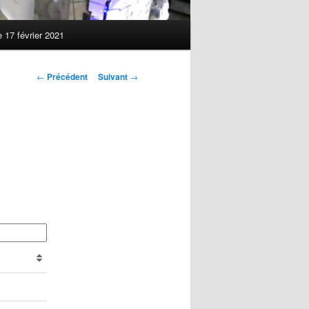
 17 février 2021
Navigation
←
Précédent
Suivant
→
des
articles