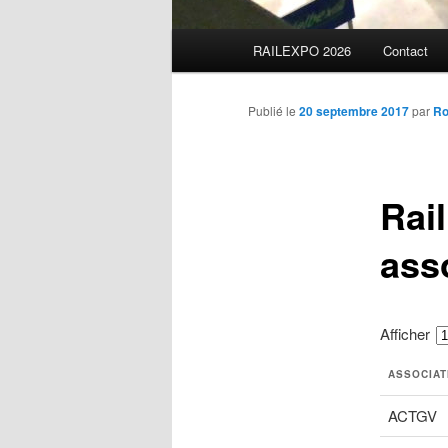
Menu
RAILEXPO 2026
Contact
principal
Publié le
20 septembre 2017
par
Ro
Rai
ass
Afficher
ASSOCIAT
ACTGV