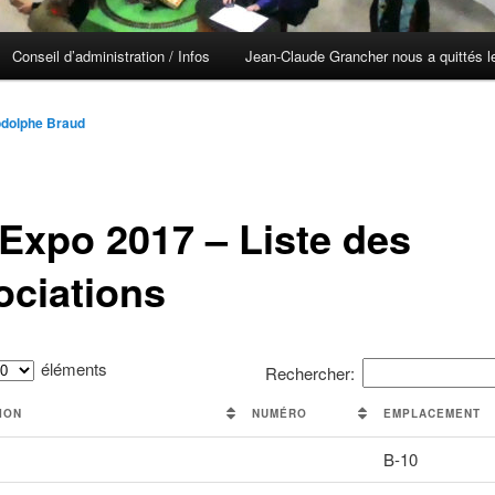
Conseil d’administration / Infos
Jean-Claude Grancher nous a quittés le
dolphe Braud
lExpo 2017 – Liste des
ociations
éléments
Rechercher:
ION
NUMÉRO
EMPLACEMENT
B-10