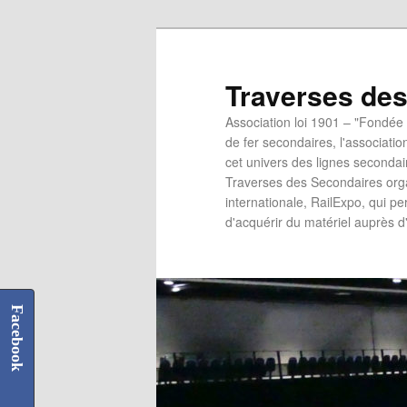
Aller
au
contenu
Traverses de
principal
Association loi 1901 – "Fondé
de fer secondaires, l'associati
cet univers des lignes secondair
Traverses des Secondaires org
internationale, RailExpo, qui 
d'acquérir du matériel auprès d
Facebook