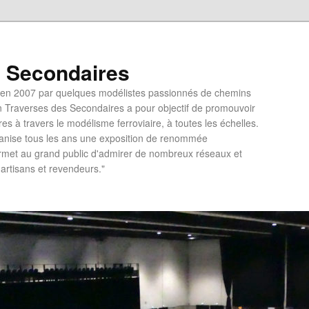
s Secondaires
e en 2007 par quelques modélistes passionnés de chemins
on Traverses des Secondaires a pour objectif de promouvoir
es à travers le modélisme ferroviaire, à toutes les échelles.
anise tous les ans une exposition de renommée
permet au grand public d'admirer de nombreux réseaux et
'artisans et revendeurs."