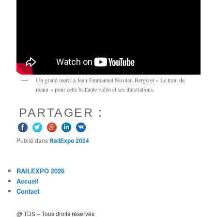
Un grand merci à Jean-Emmanuel Nicolau-Bergeret « Le train de
manu » pour cette brillante vidéo et ses illustrations.
PARTAGER :
Publié dans
RailExpo 2024
RAILEXPO 2026
Accueil
Contact
@ TDS – Tous droits réservés