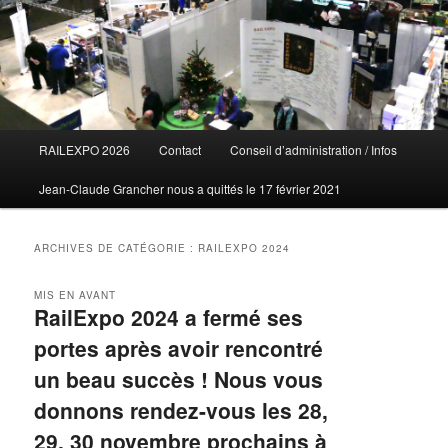
Menu
RAILEXPO 2026
Contact
Conseil d’administration / Infos
principal
Jean-Claude Grancher nous a quittés le 17 février 2021
ARCHIVES DE CATÉGORIE :
RAILEXPO 2024
MIS EN AVANT
RailExpo 2024 a fermé ses
portes après avoir rencontré
un beau succès ! Nous vous
donnons rendez-vous les 28,
29, 30 novembre prochains à