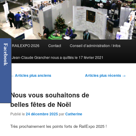
Menu
Facebook
RAILEXPO 2026
Contact
Conseil d’administration / Infos
principal
Jean-Claude Grancher nous a quittés le 17 février 2021
Navigation
←
Articles plus anciens
Articles plus récents
→
des
articles
Nous vous souhaitons de
belles fêtes de Noël
Publié le
24 décembre 2025
par
Catherine
Très prochainement les points forts de RailExpo 2025 !