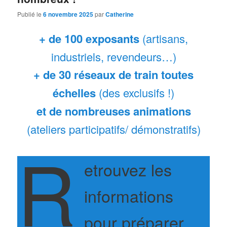
Publié le
6 novembre 2025
par
Catherine
+ de 100 exposants
(artisans,
industriels, revendeurs…)
+ de 30 réseaux de train toutes
échelles
(des exclusifs !)
et de nombreuses animations
(ateliers participatifs/ démonstratifs)
R
etrouvez les
informations
pour préparer