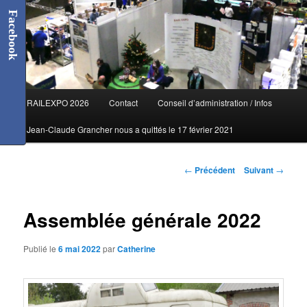
Facebook
Menu
RAILEXPO 2026
Contact
Conseil d’administration / Infos
principal
Jean-Claude Grancher nous a quittés le 17 février 2021
Navigation
←
Précédent
Suivant
→
des
articles
Assemblée générale 2022
Publié le
6 mai 2022
par
Catherine