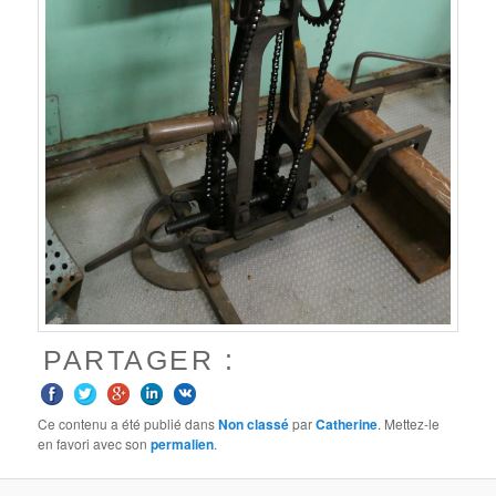
PARTAGER :
Ce contenu a été publié dans
Non classé
par
Catherine
. Mettez-le
en favori avec son
permalien
.