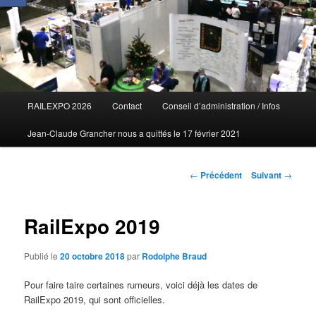
Menu
RAILEXPO 2026
Contact
Conseil d’administration / Infos
principal
Jean-Claude Grancher nous a quittés le 17 février 2021
Navigation
←
Précédent
Suivant
→
des
articles
RailExpo 2019
Publié le
20 octobre 2018
par
Rodolphe Braud
Pour faire taire certaines rumeurs, voici déjà les dates de
RailExpo 2019, qui sont officielles.